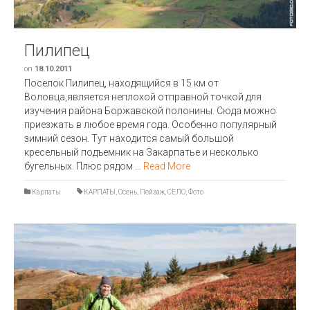
Пилипец
on
18.10.2011
Поселок Пилипец, находящийся в 15 км от
Воловца,является неплохой отправной точкой для
изучения района Боржавской полонины. Сюда можно
приезжать в любое время года. Особенно популярный
зимний сезон. Тут находится самый большой
кресельный подъемник на Закарпатье и несколько
бугельных. Плюс рядом …
Read More
Карпаты
КАРПАТЫ
,
Осень
,
Пейзаж
,
СЕЛО
,
Фото