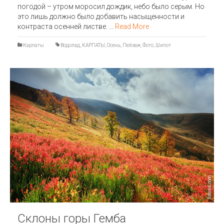
погодой – утром моросил дождик, небо было серым. Но
это лишь должно было добавить насыщенности и
контраста осенней листве. …
Read More
Карпаты
Водопад
,
КАРПАТЫ
,
Осень
,
Пейзаж
,
Фото
,
Шипот
Склоны горы Гемба