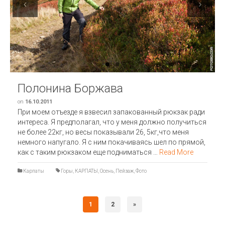
Previous
Next
Полонина Боржава
on
16.10.2011
При моем отъезде я взвесил запакованный рюкзак ради
интереса. Я предполагал, что у меня должно получиться
не более 22кг, но весы показывали 26, 5кг,что меня
немного напугало. Я с ним покачиваясь шел по прямой,
как с таким рюкзаком еще подниматься …
Read More
Карпаты
Горы
,
КАРПАТЫ
,
Осень
,
Пейзаж
,
Фото
1
2
»