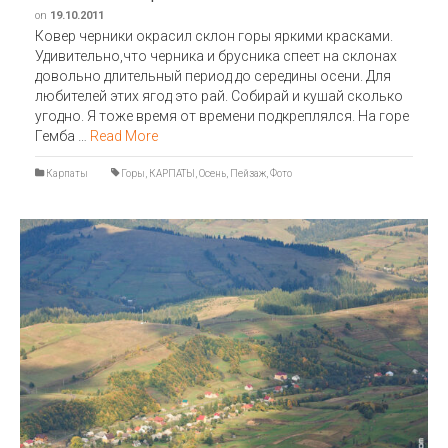
on
19.10.2011
Ковер черники окрасил склон горы яркими красками.
Удивительно,что черника и брусника спеет на склонах
довольно длительный период до середины осени. Для
любителей этих ягод это рай. Собирай и кушай сколько
угодно. Я тоже время от времени подкреплялся. На горе
Гемба …
Read More
Карпаты
Горы
,
КАРПАТЫ
,
Осень
,
Пейзаж
,
Фото