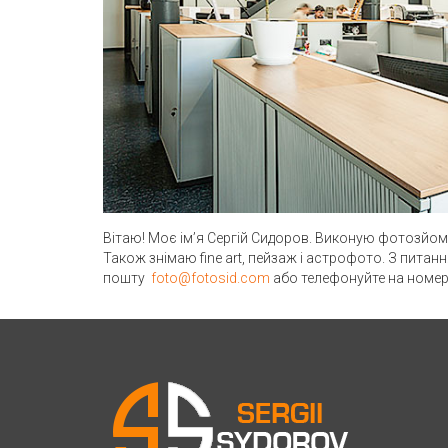
Вітаю! Моє ім’я Сергій Сидоров. Виконую фотозйомку 
Також знімаю fine art, пейзаж і астрофото. З питан
пошту
foto@fotosid.com
або телефонуйте на номер