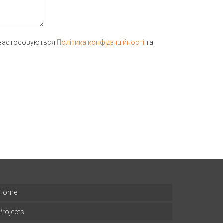
і застосовуються
Політика конфіденційності
та
Home
Projects