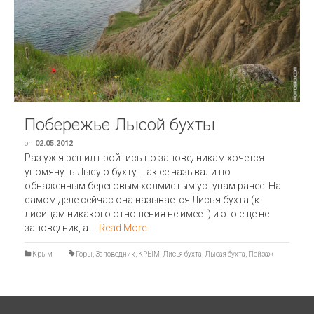
Побережье Лысой бухты
on
02.05.2012
Раз уж я решил пройтись по заповедникам хочется
упомянуть Лысую бухту. Так ее называли по
обнаженным береговым холмистым уступам ранее. На
самом деле сейчас она называется Лисья бухта (к
лисицам никакого отношения не имеет) и это еще не
заповедник, а …
Read More
Крым
Горы
,
Заповедник
,
КРЫМ
,
Лисья бухта
,
Лысая бухта
,
Пейзаж