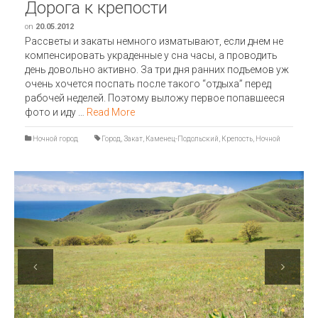
Дорога к крепости
on
20.05.2012
Рассветы и закаты немного изматывают, если днем не
компенсировать украденные у сна часы, а проводить
день довольно активно. За три дня ранних подъемов уж
очень хочется поспать после такого “отдыха” перед
рабочей неделей. Поэтому выложу первое попавшееся
фото и иду …
Read More
Ночной город
Город
,
Закат
,
Каменец-Подольский
,
Крепость
,
Ночной
Previous
Next