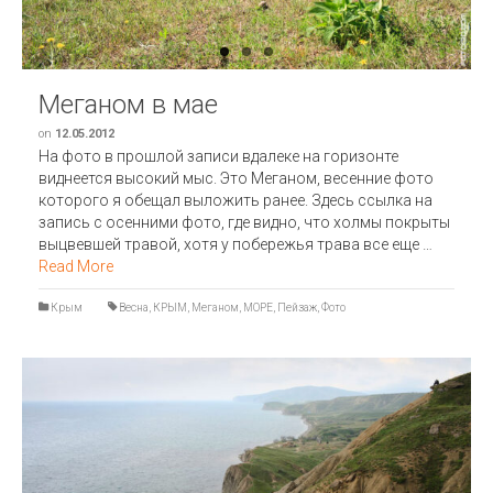
Меганом в мае
on
12.05.2012
На фото в прошлой записи вдалеке на горизонте
виднеется высокий мыс. Это Меганом, весенние фото
которого я обещал выложить ранее. Здесь ссылка на
запись с осенними фото, где видно, что холмы покрыты
выцвевшей травой, хотя у побережья трава все еще …
Read More
Крым
Весна
,
КРЫМ
,
Меганом
,
МОРЕ
,
Пейзаж
,
Фото