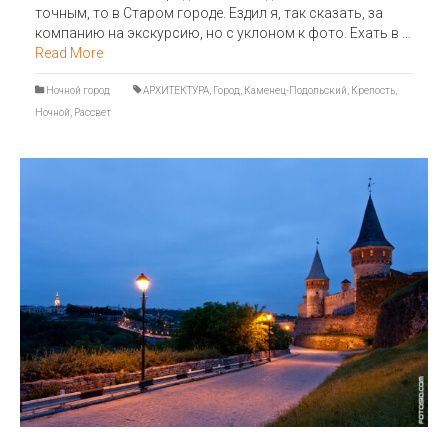
точным, то в Старом городе. Ездил я, так сказать, за
компанию на экскурсию, но с уклоном к фото. Ехать в …
Read More
Ночной город
АРХИТЕКТУРА
,
Город
,
Каменец-Подольский
,
Крепость
,
Ночной
,
Рассвет