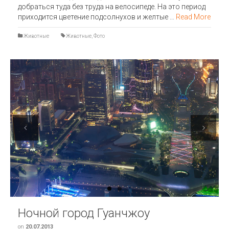
добраться туда без труда на велосипеде. На это период
приходится цветение подсолнухов и желтые …
Read More
Животные
Животные
,
Фото
Previous
Next
Ночной город Гуанчжоу
on
20.07.2013