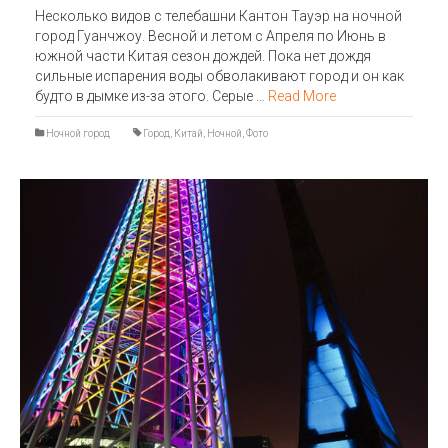
Несколько видов с телебашни Кантон Тауэр на ночной
город Гуанчжоу. Весной и летом с Апреля по Июнь в
южной части Китая сезон дождей. Пока нет дождя
сильные испарения воды обволакивают город и он как
будто в дымке из-за этого. Серые …
Read More
Ночной город
Город
,
Китай
,
Ночной
,
Фото