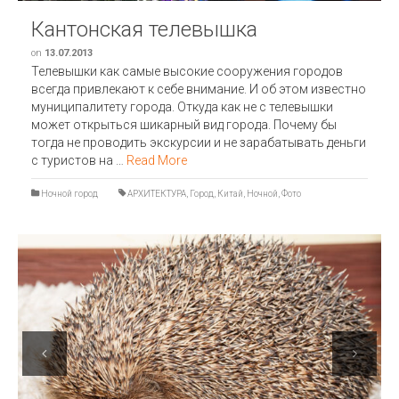
Кантонская телевышка
on
13.07.2013
Телевышки как самые высокие сооружения городов
всегда привлекают к себе внимание. И об этом известно
муниципалитету города. Откуда как не с телевышки
может открыться шикарный вид города. Почему бы
тогда не проводить экскурсии и не зарабатывать деньги
с туристов на …
Read More
Ночной город
АРХИТЕКТУРА
,
Город
,
Китай
,
Ночной
,
Фото
Previous
Next