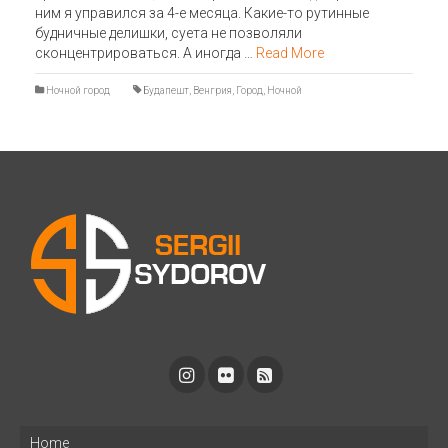
ним я управился за 4-е месяца. Какие-то рутинные
будничные делишки, суета не позволяли
сконцентрироваться. А иногда …
Read More
Ночной город
Будапешт
,
Венгрия
,
Город
,
Ночной
Home