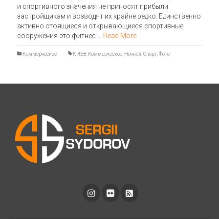
и спортивного значения не приносят прибыли
застройщикам и возводят их крайне редко. Единственно
активно стоящиеся и открывающиеся спортивные
сооружения это фитнес …
Read More
Коммерческое
КИЕВ
,
Коммерческое
,
Ночной
,
Спорт
,
Фото