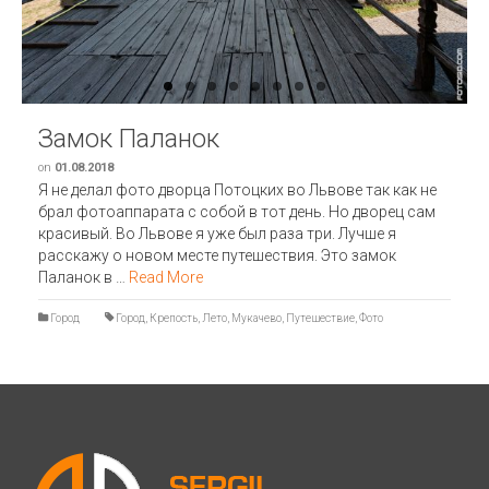
Замок Паланок
on
01.08.2018
Я не делал фото дворца Потоцких во Львове так как не
брал фотоаппарата с собой в тот день. Но дворец сам
красивый. Во Львове я уже был раза три. Лучше я
расскажу о новом месте путешествия. Это замок
Паланок в …
Read More
Город
Город
,
Крепость
,
Лето
,
Мукачево
,
Путешествие
,
Фото