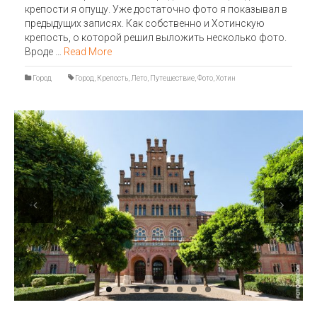
крепости я опущу. Уже достаточно фото я показывал в
предыдущих записях. Как собственно и Хотинскую
крепость, о которой решил выложить несколько фото.
Вроде …
Read More
Город
Город
,
Крепость
,
Лето
,
Путешествие
,
Фото
,
Хотин
Previous
Next