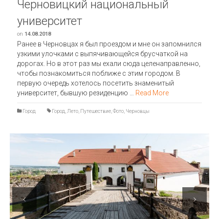
Черновицкий национальный
университет
on
14.08.2018
Ранее в Черновцах я был проездом и мне он запомнился
узкими улочками с выпячивающейся брусчаткой на
дорогах. Но в этот раз мы ехали сюда целенаправленно,
чтобы познакомиться поближе с этим городом. В
первую очередь хотелось посетить знаменитый
университет, бывшую резиденцию …
Read More
Город
Город
,
Лето
,
Путешествие
,
Фото
,
Черновцы
Previous
Next