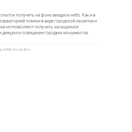
опыток получить на фоне звездное небо. Как и в
серваторией помехи в виде городской засветки и
рка не позволяют получить насыщенное
чи дежурное освещение городких монументов …
од
,
КИЕВ
,
Ночной
,
Фото