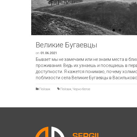
Великие Бугаевцы
on
01.06.2021
Бывает мы не замечаем или не знаем места в б
проживания. Ведь их узнаешь и посещаешь в пер
доступности. Я кажется понимаю, почему холми
поблизости села Великие Бугаевцы в Васильков
Пейзаж
Пейзаж
,
Черно-белое