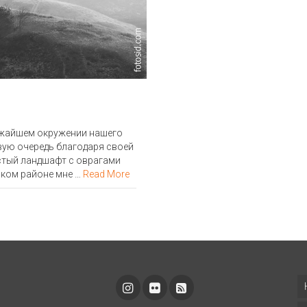
лижайшем окружении нашего
вую очередь благодаря своей
стый ландшафт с оврагами
ском районе мне …
Read More