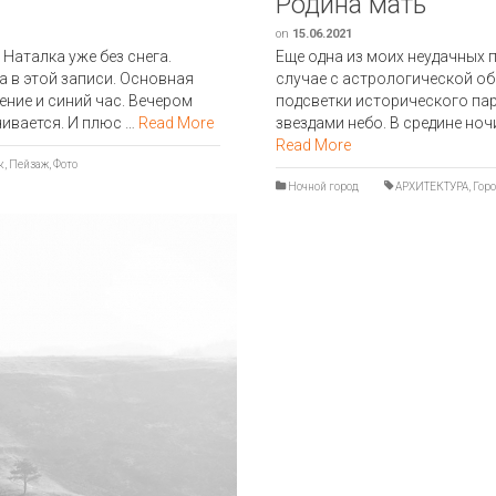
Родина мать
on
15.06.2021
 Наталка уже без снега.
Еще одна из моих неудачных п
а в этой записи. Основная
случае с астрологической об
ние и синий час. Вечером
подсветки исторического па
ивается. И плюс …
Read More
звездами небо. В средине но
Read More
к
,
Пейзаж
,
Фото
Ночной город
АРХИТЕКТУРА
,
Гор