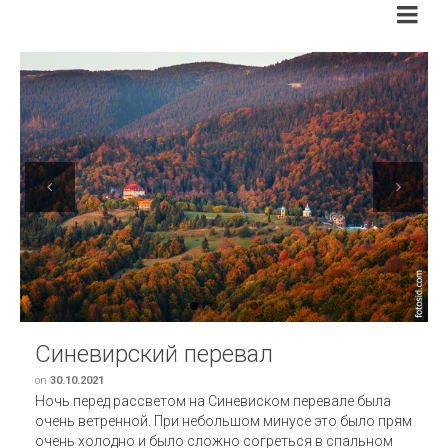
Previous
Next
Синевирский перевал
on
30.10.2021
Ночь перед рассветом на Синевиском перевале была
очень ветренной. При небольшом минусе это было прям
очень холодно и было сложно согреться в спальном