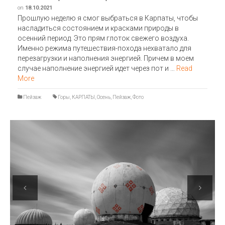
on
18.10.2021
Прошлую неделю я смог выбраться в Карпаты, чтобы
насладиться состоянием и красками природы в
осенний период. Это прям глоток свежего воздуха.
Именно режима путешествия-похода нехватало для
перезагрузки и наполнения энергией. Причем в моем
случае наполнение энергией идет через пот и …
Read
More
Пейзаж
Горы
,
КАРПАТЫ
,
Осень
,
Пейзаж
,
Фото
Previous
Next