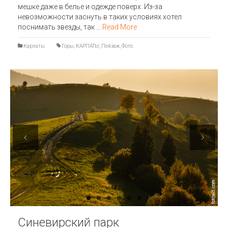
мешке даже в белье и одежде поверх. Из-за
невозможности заснуть в таких условиях хотел
поснимать звезды, так …
Read More
Карпаты
Горы
,
КАРПАТЫ
,
Пейзаж
,
Фото
Previous
Next
Синевирский парк