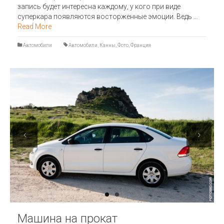
запись будет интересна каждому, у кого при виде
суперкара появляются восторженные эмоции. Ведь …
Read More
Автомобили
Автомобили
,
Канны
,
Фото
,
Франция
Previous
Next
Машина на прокат