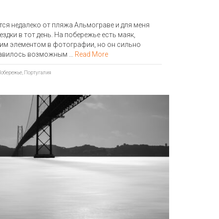
ся недалеко от пляжа Альмограве и для меня
здки в тот день. На побережье есть маяк,
хим элементом в фотографии, но он сильно
ставилось возможным …
Read More
обережье
,
Португалия