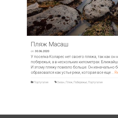
Пляж Масаш
on
30.06.2020
У поселка Коларес нет своего пляжа, так как он 
побережья, а в нескольких километрах. Ближайши
И этому пляжу повезло больше. Он изначально 
образовался как устье реки, которая все еще …
R
Португалия
Океан
,
Пляж
,
Побережье
,
Португалия