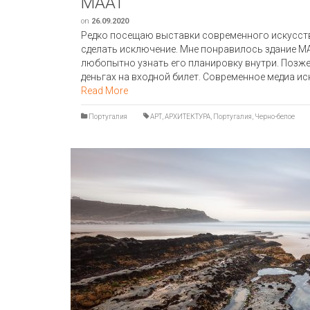
MAAT
on
26.09.2020
Редко посещаю выставки современного искусства
сделать исключение. Мне понравилось здание М
любопытно узнать его планировку внутри. Позже
деньгах на входной билет. Современное медиа ис
Read More
Португалия
АРТ
,
АРХИТЕКТУРА
,
Португалия
,
Черно-белое