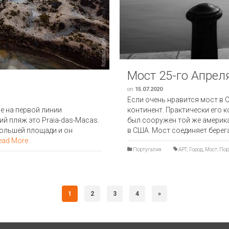
Мост 25-го Апрел
on
15.07.2020
Если очень нравится мост в С
не на первой линии
континент. Практически его к
й пляж это Praia-das-Macas.
был сооружен той же америк
большей площади и он
в США. Мост соединяет берег
ead More
Португалия
АРТ
,
Город
,
Мост
,
Пор
1
2
3
4
»