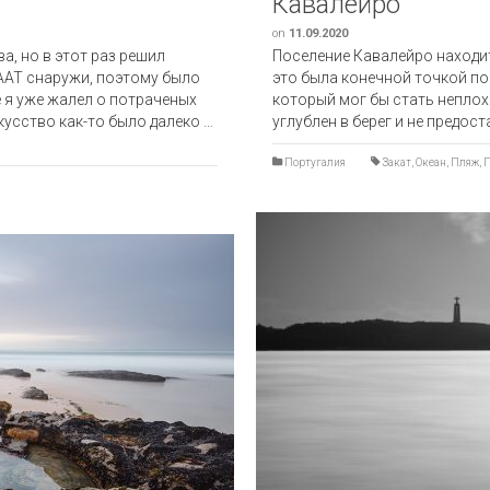
Кавалейро
on
11.09.2020
, но в этот раз решил
Поселение Кавалейро находит
ААТ снаружи, поэтому было
это была конечной точкой пое
 я уже жалел о потраченых
который мог бы стать непло
кусство как-то было далеко …
углублен в берег и не предо
Португалия
Закат
,
Океан
,
Пляж
,
П