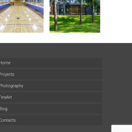
Home
Projects
Photography
FineArt
Blog
Contacts