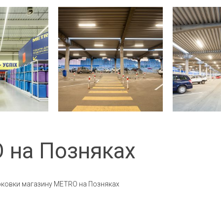
 на Позняках
арковки магазину METRO на Позняках