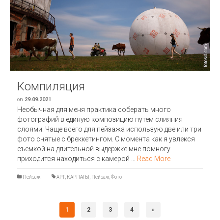
Компиляция
on
29.09.2021
Необычная для меня практика соберать много
фотографий в единую композицию путем слияния
слоями. Чаще всего для пейзажа использую две или три
фото снятые с бреккетингом. С момента как я увлекся
съемкой на длительной выдержке мне помногу
приходится находиться с камерой …
Read More
Пейзаж
АРТ
,
КАРПАТЫ
,
Пейзаж
,
Фото
1
2
3
4
»