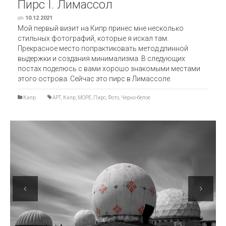
Пирс I. Лимассол
on
10.12.2021
Мой первый визит на Кипр принес мне несколько
стильных фотографий, которые я искал там.
Прекрасное место попрактиковать метод длинной
выдержки и создания минимализма. В следующих
постах поделюсь с вами хорошо знакомыми местами
этого острова. Сейчас это пирс в Лимассоле.
Кипр
АРТ
,
Кипр
,
МОРЕ
,
Пирс
,
Фото
,
Черно-белое
Previous
Next