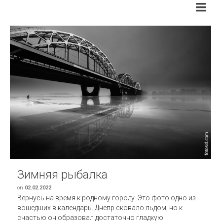
Зимняя рыбалка
on
02.02.2022
Вернусь на время к родному городу. Это фото одно из
вошедших в календарь. Днепр сковало льдом, но к
счастью он образовал достаточно гладкую