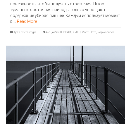
поверхность, чтобы получать отражения. Плюс
туманные состояния природы только упрощают
содержание убирая лишнее. Каждый использует момент
в …
Read More
Арт архитектура
АРТ
,
АРХИТЕКТУРА
,
КИЕВ
,
Мост
,
Фото
,
Черно-белое