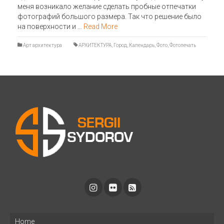
меня возникало желание сделать пробные отпечатки
фотографий большого размера. Так что решение было
на поверхности и …
Read More
Арт архитектура
АРХИТЕКТУРА
,
Город
,
Календарь
,
Фото
,
Фотопечать
Home