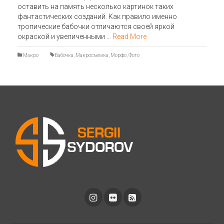
оставить на память несколько картинок таких
фантастических созданий. Как правило именно
тропические бабочки отличаются своей яркой
окраской и увеличенными …
Read More
Макро
Бабочка
,
Макросъемка
,
Морфо
,
Фото