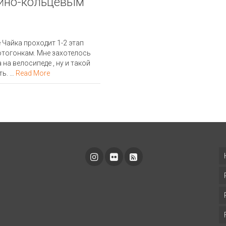
ейно-кольцевым
 Чайка проходит 1-2 этап
тогонкам. Мне захотелось
на велосипеде , ну и такой
ть. …
Read More