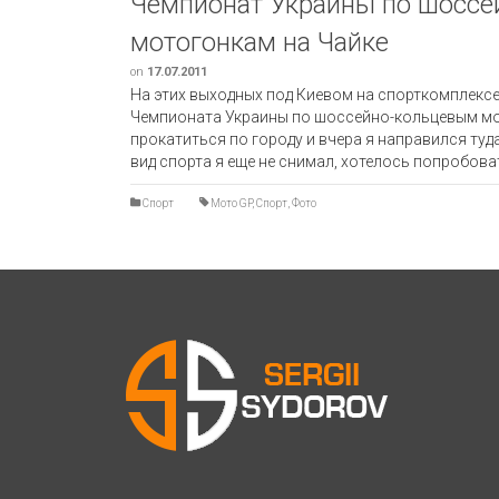
Чемпионат Украины по шосс
мотогонкам на Чайке
on
17.07.2011
На этих выходных под Киевом на спорткомплексе
Чемпионата Украины по шоссейно-кольцевым мо
прокатиться по городу и вчера я направился туда 
вид спорта я еще не снимал, хотелось попробова
Спорт
Мото GP
,
Спорт
,
Фото