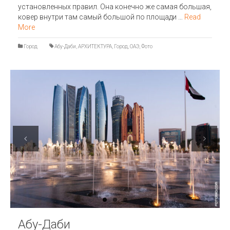
установленных правил. Она конечно же самая большая,
ковер внутри там самый большой по площади …
Read
More
Город
Абу-Даби
,
АРХИТЕКТУРА
,
Город
,
ОАЭ
,
Фото
Previous
Next
Абу-Даби