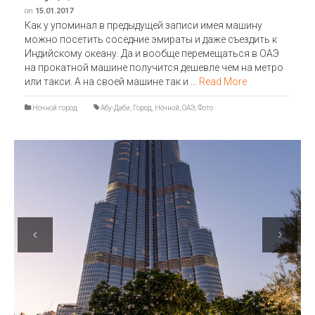
on
15.01.2017
Как у упоминал в предыдущей записи имея машину
можно посетить соседние эмираты и даже съездить к
Индийскому океану. Да и вообще перемещаться в ОАЭ
на прокатной машине получится дешевле чем на метро
или такси. А на своей машине так и …
Read More
Ночной город
Абу-Даби
,
Город
,
Ночной
,
ОАЭ
,
Фото
Previous
Next