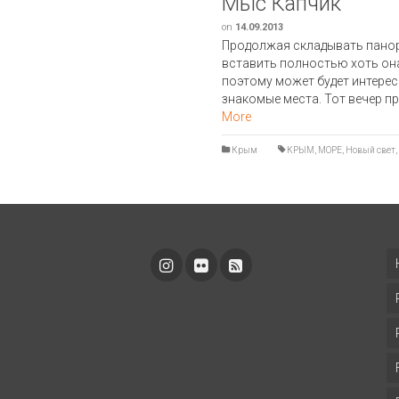
Мыс Капчик
on
14.09.2013
Продолжая складывать панор
вставить полностью хоть она
поэтому может будет интерес
знакомые места. Тот вечер п
More
Крым
КРЫМ
,
МОРЕ
,
Новый свет
,