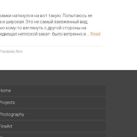
амки наткнулся на вот такую. Попытаюсь ее
 и широкая. Это не самый заезженный вид,
но кому-то взглянуть с другой стороны на
редвещал неплохой закат- было ветренно и …
Read
Панорама
,
Фото
Home
Projects
Photography
FineArt