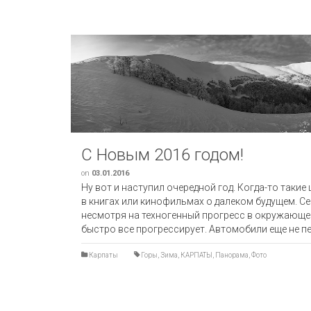
С Новым 2016 годом!
on
03.01.2016
Ну вот и наступил очередной год. Когда-то так
в книгах или кинофильмах о далеком будущем. Се
несмотря на техногенный прогресс в окружающей
быстро все прогрессирует. Автомобили еще не 
Карпаты
Горы
,
Зима
,
КАРПАТЫ
,
Панорама
,
Фото