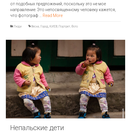
от подобных предложений, поскольку это не мое
направление. Это непосвященному человеку кажется,
что фотограф …
Read More
Люди
Весна
,
Город
,
КИЕВ
,
Портрет
,
Фото
Непальские дети