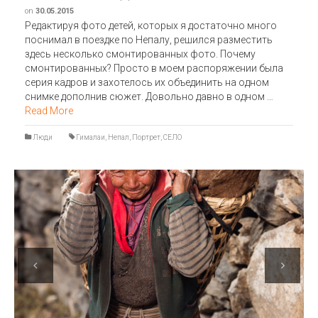
on
30.05.2015
Редактируя фото детей, которых я достаточно много
поснимал в поездке по Непалу, решился разместить
здесь несколько смонтированных фото. Почему
смонтированных? Просто в моем распоряжении была
серия кадров и захотелось их объединить на одном
снимке дополнив сюжет. Довольно давно в одном …
Read More
Люди
Гималаи
,
Непал
,
Портрет
,
СЕЛО
Previous
Next