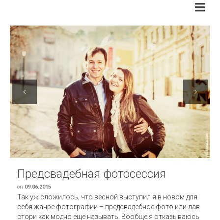
Previous
Next
Предсвадебная фотосессия
on
09.06.2015
Так уж сложилось, что весной выступил я в новом для
себя жанре фотографии – предсвадебное фото или лав
стори как модно еще называть. Вообще я отказываюсь