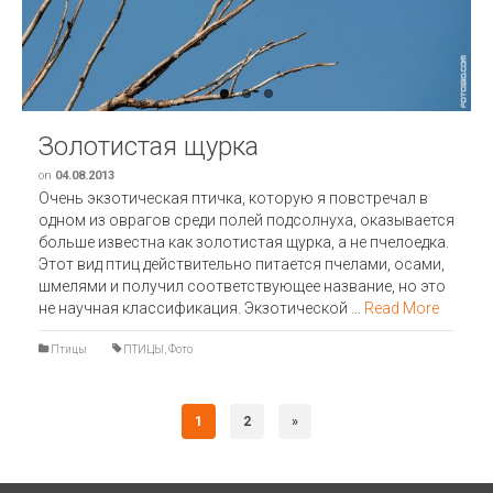
Previous
Next
Золотистая щурка
on
04.08.2013
Очень экзотическая птичка, которую я повстречал в
одном из оврагов среди полей подсолнуха, оказывается
больше известна как золотистая щурка, а не пчелоедка.
Этот вид птиц действительно питается пчелами, осами,
шмелями и получил соответствующее название, но это
не научная классификация. Экзотической …
Read More
Птицы
ПТИЦЫ
,
Фото
1
2
»