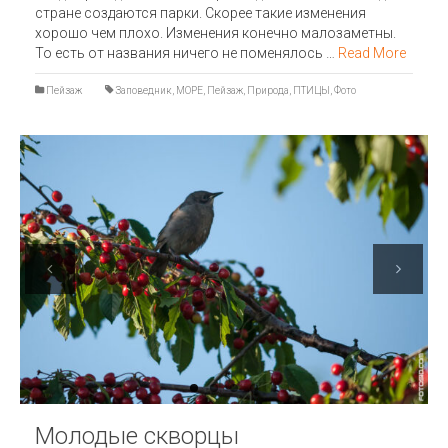
стране создаются парки. Скорее такие изменения
хорошо чем плохо. Изменения конечно малозаметны.
То есть от названия ничего не поменялось …
Read More
Пейзаж
Заповедник
,
МОРЕ
,
Пейзаж
,
Природа
,
ПТИЦЫ
,
Фото
Previous
Next
Молодые скворцы