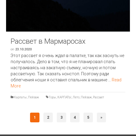
Previous
Next
Рассвет в Мармаросах
on
23.10.2020
Этот рассвет я очень ждал в палатке, так как заснуть не
получалось. Дело в том, что я не планировал спать
настраиваясь на закатную съемку, ночную и потом
рассветную. Так сказать нонстоп. Поэтому ради
облегчения ноши я оставил спальник в машине …
Read
More
Карпаты
,
Пейзаж
Горы
,
КАРПАТЫ
,
Лето
,
Пейзаж
,
Рассвет
1
2
3
4
5
»