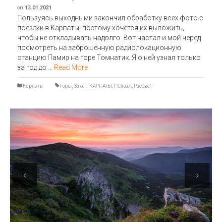
on
13.01.2021
Пользуясь выходными закончил обработку всех фото с
поездки в Карпаты, поэтому хочется их выложить,
чтобы не откладывать надолго. Вот настал и мой черед
посмотреть на заброшенную радиолокационную
станцию Памир на горе Томнатик. Я о ней узнал только
за год до …
Read More
Карпаты
Горы
,
Закат
,
КАРПАТЫ
,
Пейзаж
,
Рассвет
Previous
Next