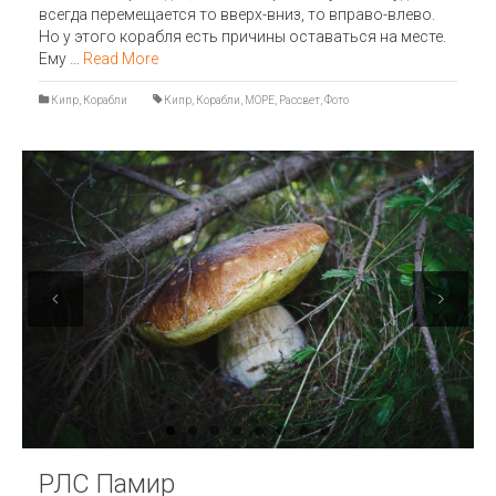
всегда перемещается то вверх-вниз, то вправо-влево.
Но у этого корабля есть причины оставаться на месте.
Ему …
Read More
Кипр
,
Корабли
Кипр
,
Корабли
,
МОРЕ
,
Рассвет
,
Фото
Previous
Next
РЛС Памир