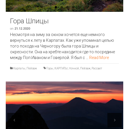
Гора Шпицы
on
21.12.2020
Несмотря на зиму за окном хочется еще немного
вернуться к лету в Карпатах. Как уже упоминал целью
того похода на Черногору была гора Шпицы и
окресности. Она на хребте находится где-то посредине
между Поп Иваном и Говерлой. Я был с …
Read More
Карпаты
,
Пейзаж
Горы
,
КАРПАТЫ
,
Ночной
,
Пейзаж
,
Рассвет