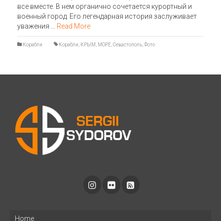
все вместе. В нем органично сочетается курортный и
военный город. Его легендарная история заслуживает
уважения …
Read More
Корабли
Корабли
,
КРЫМ
,
МОРЕ
,
Севастополь
,
Фото
Home