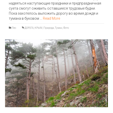
надеяться наступающие праздники и предпраздничная
суета смогут оживить оставшиеся трудовые будни.
Пока захотелось выложить дорогу во время дождя и
тумана в буковом …
Read More
Лес
ДОРОГА
,
КРЫМ
,
Природа
,
Туман
,
Фото