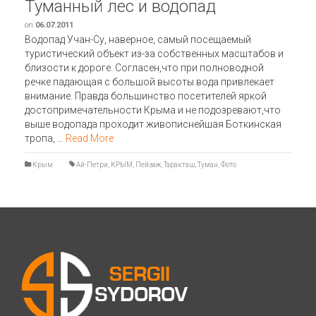
Туманный лес и водопад
on
06.07.2011
Водопад Учан-Су, наверное, самый посещаемый
туристический объект из-за собственных масштабов и
близости к дороге. Согласен,что при полноводной
речке падающая с большой высоты вода привлекает
внимание. Правда большинство посетителей яркой
достопримечательности Крыма и не подозревают,что
выше водопада проходит живописнейшая Боткинская
тропа, …
Read More
Крым
Ай-Петри
,
КРЫМ
,
Пейзаж
,
Таракташ
,
Туман
,
Фото