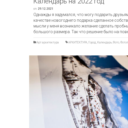
Календарь на 2022 год
on
29.12.2021
Однажды я задумался, что могу подарить друзьям
качестве новогоднего подарка сделанное собств
мысли у меня возникало желание сделать пробн
большого размера. Так что решение было на пов
Арт архитектура
АРХИТЕКТУРА
,
Город
,
Календарь
,
Фото
,
Фотоп