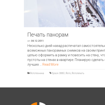
Печать панорам
on
04.12.2011
Несколько дней назад распечатал самостоятел
возможных панорамных снимков на своем принте
целью оформить в рамку и повесить на стену, чт
пустоты на стенах в квартире. Планирую сделать
лучших …
Read More
Фототехника
Epson 3880
,
Фото
,
Фотопечать