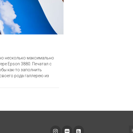
ьно несколько максимально
ре Epson 3880. Печатал с
обы как-то заполнить
 своего рода галлерею из