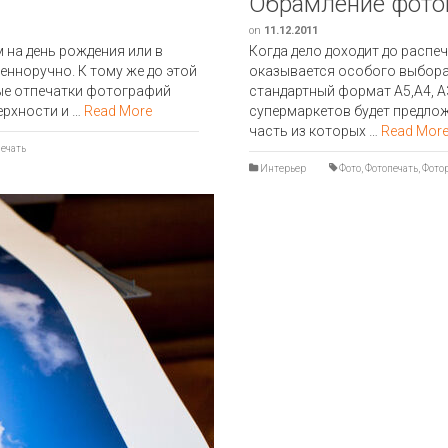
Обрамление фото
on
11.12.2011
 на день рождения или в
Когда дело доходит до распе
енноручно. К тому же до этой
оказывается особого выбора 
ые отпечатки фотографий
стандартный формат А5,А4, А
ерхности и …
Read More
супермаркетов будет предло
часть из которых …
Read Mor
ечать
Интерьер
Фото
,
Фотопечать
,
Фото