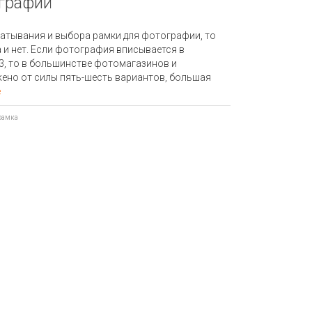
графий
чатывания и выбора рамки для фотографии, то
и нет. Если фотография вписывается в
3, то в большинстве фотомагазинов и
жено от силы пять-шесть вариантов, большая
e
рамка