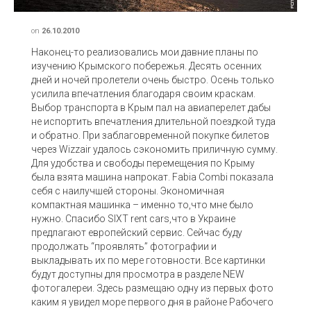
on
26.10.2010
Наконец-то реализовались мои давние планы по
изучению Крымского побережья. Десять осенних
дней и ночей пролетели очень быстро. Осень только
усилила впечатления благодаря своим краскам.
Выбор транспорта в Крым пал на авиаперелет дабы
не испортить впечатления длительной поездкой туда
и обратно. При заблаговременной покупке билетов
через Wizzair удалось сэкономить приличную сумму.
Для удобства и свободы перемещения по Крыму
была взята машина напрокат. Fabia Combi показала
себя с наилучшей стороны. Экономичная
компактная машинка – именно то,что мне было
нужно. Спасибо SIXT rent cars,что в Украине
предлагают европейский сервис. Сейчас буду
продолжать “проявлять” фотографии и
выкладывать их по мере готовности. Все картинки
будут доступны для просмотра в разделе NEW
фотогалереи. Здесь размещаю одну из первых фото
каким я увидел море первого дня в районе Рабочего