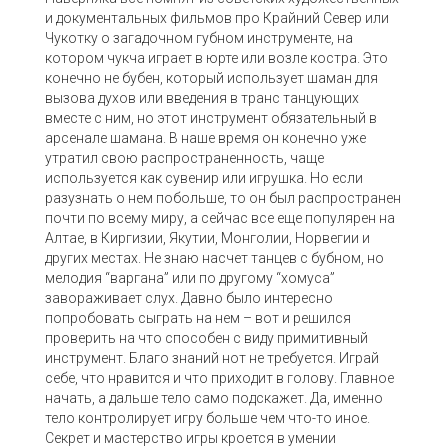
и документальных фильмов про Крайний Север или
Чукотку о загадочном губном инструменте, на
котором чукча играет в юрте или возле костра. Это
конечно не бубен, который использует шаман для
вызова духов или введения в транс танцующих
вместе с ним, но этот инструмент обязательный в
арсенале шамана. В наше время он конечно уже
утратил свою распространенность, чаще
используется как сувенир или игрушка. Но если
разузнать о нем побольше, то он был распространен
почти по всему миру, а сейчас все еще популярен на
Алтае, в Киргизии, Якутии, Монголии, Норвегии и
других местах. Не знаю насчет танцев с бубном, но
мелодия “варгана” или по другому “хомуса”
завораживает слух. Давно было интересно
попробовать сыграть на нем – вот и решился
проверить на что способен с виду примитивный
инструмент. Благо знаний нот не требуется. Играй
себе, что нравится и что приходит в голову. Главное
начать, а дальше тело само подскажет. Да, именно
тело контролирует игру больше чем что-то иное.
Секрет и мастерство игры кроется в умении