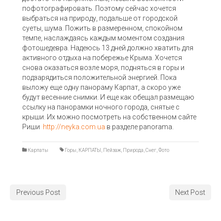
пофотографировать. Поэтому сейчас хочется
выбраться на природу, подальше от городской
суеты, шума. Пожить в размеренном, спокойном
темпе, наслаждаясь каждым моментом создания
фотошедевра. Надеюсь 13 дней должно хватить для
активного отдыха на побережье Крыма. Хочется
снова оказаться возле моря, подняться в горы и
подзарядиться положительной энергией. Пока
выложу еще одну панораму Карпат, а скоро уже
будут весенние снимки. И еще как обещал размещаю
ссылку на панорамки ночного города, снятые с
крыши. Их можно посмотреть на собственном сайте
Риши
http://neyka.com.ua
в разделе panorama.
Карпаты
Горы
,
КАРПАТЫ
,
Пейзаж
,
Природа
,
Снег
,
Фото
Previous Post
Next Post