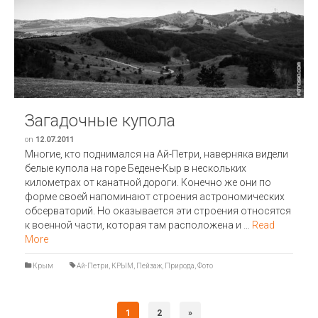
Загадочные купола
on
12.07.2011
Многие, кто поднимался на Ай-Петри, наверняка видели
белые купола на горе Бедене-Кыр в нескольких
километрах от канатной дороги. Конечно же они по
форме своей напоминают строения астрономических
обсерваторий. Но оказывается эти строения относятся
к военной части, которая там расположена и …
Read
More
Крым
Ай-Петри
,
КРЫМ
,
Пейзаж
,
Природа
,
Фото
1
2
»