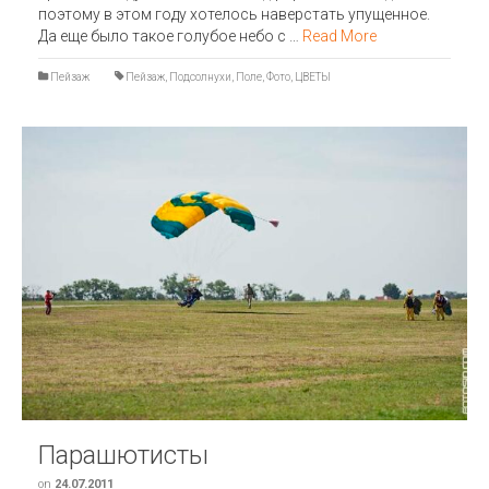
поэтому в этом году хотелось наверстать упущенное.
Да еще было такое голубое небо с …
Read More
Пейзаж
Пейзаж
,
Подсолнухи
,
Поле
,
Фото
,
ЦВЕТЫ
Парашютисты
on
24.07.2011