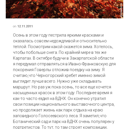
on
12.11.2011
Осень в этом году пестрила яркими красками и
оказалась совсем недождливой и относительно
теплой. Посмотрим какой окажется зима. Хотелось,
чтобы побольше снега. По крайней мере в тех же
Карпатах. В октябре будучи в Закарпатской области
я передумал отправляться в Ивано-Франковскую для
покорения Говерлы отложив поездку на зиму. Я
считаю,что Черногорский хребет именно зимой
выглядит лучше всего. Нужно уже складывать
маршрут. Но раз уж пока осень, то все еще хочется
насыщенных красок в этом году. Последнее время я
как-то часто ездил на ВДНХ. Он конечно утратил
свои позиции национального выставочного центра,
но продолжает жизнь как парк отдыха на краю
заповедного Голосеевского леса. Я заметил,что
Ботанический сад и парк на ВДНХ очень популярен у
портретистов. То тут, то там строят композиции,