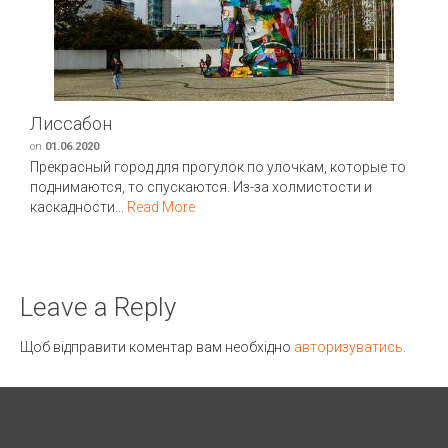
Лиссабон
on
01.06.2020
Прекрасный город для прогулок по улочкам, которые то
поднимаются, то спускаются. Из-за холмистости и
каскадности...
Read More
Leave a Reply
Щоб відправити коментар вам необхідно
авторизуватись
.