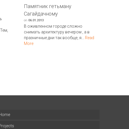
Памятник гетьману
Памятни
Сагайдачному
Киева
ь
on
06.01.2013
on
09.06.2012
В оживленном городе сложно
Сейчас уже
 Тем,
снимать архитектуру вечером , а в
собираю ка
празничные дни так вообще, я...
Read
К памятник
More
Киева...
Rea
Home
Projects