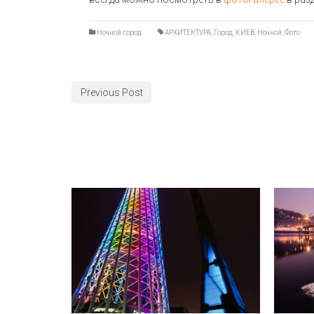
Ночной город
АРХИТЕКТУРА
,
Город
,
КИЕВ
,
Ночной
,
Фото
Previous Post