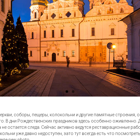
еркви, соборы, пещеры, колокольни и другие памятные строения, о
о. В дни Рождественских праздников здесь особенно оживленно. Д
 не остается следа. Сейчас активно ведутся реставрационные раб
кольни уже давно недоступен, зато тут всегда есть что посмотрет
еле new photo.