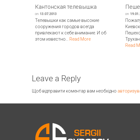
Кантонская телевышка
Пеше
on
13.07.2013
on
19.01
Телевышки как самые высокие
Пожал
сооружения городов всегда
Киевс
привлекают к себе внимание. И об
Пешех
этом известно...
Read More
Трухан
Read M
Leave a Reply
Щоб відправити коментар вам необхідно
авторизув