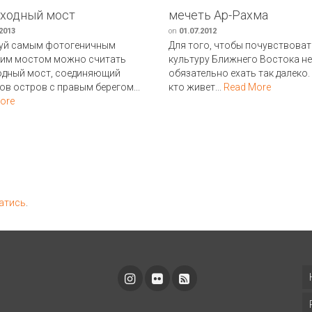
ходный мост
мечеть Ар-Рахма
.2013
on
01.07.2012
уй самым фотогеничным
Для того, чтобы почувствоват
ким мостом можно считать
культуру Ближнего Востока не
одный мост, соединяющий
обязательно ехать так далеко.
ов остров с правым берегом...
кто живет...
Read More
ore
атись
.