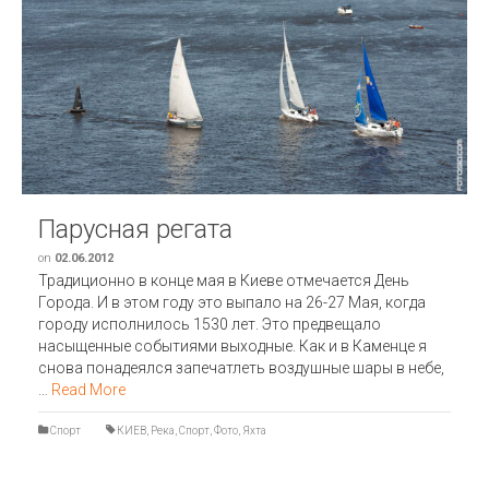
Парусная регата
on
02.06.2012
Традиционно в конце мая в Киеве отмечается День
Города. И в этом году это выпало на 26-27 Мая, когда
городу исполнилось 1530 лет. Это предвещало
насыщенные событиями выходные. Как и в Каменце я
снова понадеялся запечатлеть воздушные шары в небе,
…
Read More
Спорт
КИЕВ
,
Река
,
Спорт
,
Фото
,
Яхта