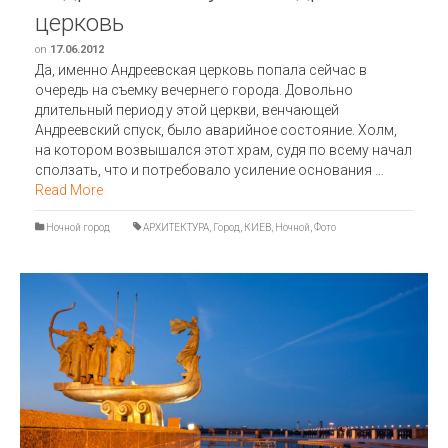
церковь
on
17.06.2012
Да, именно Андреевская церковь попала сейчас в
очередь на съемку вечернего города. Довольно
длительный период у этой церкви, венчающей
Андреевский спуск, было аварийное состояние. Холм,
на котором возвышался этот храм, судя по всему начал
сползать, что и потребовало усиление основания …
Read More
Ночной город
АРХИТЕКТУРА
,
Город
,
КИЕВ
,
Ночной
,
Фото