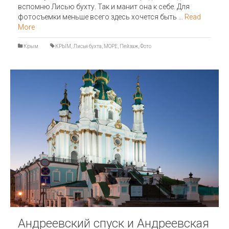
вспомню Лисью бухту. Так и манит она к себе. Для
фотосъемки меньше всего здесь хочется быть …
Read
More
Крым
КРЫМ
,
Лисья бухта
,
МОРЕ
,
Пейзаж
,
Фото
Андреевский спуск и Андреевская