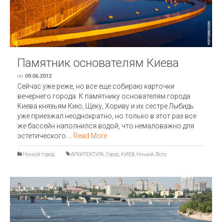
Памятник основателям Киева
on
09.06.2012
Сейчас уже реже, но все еще собираю карточки
вечернего города. К памятнику основателям города
Киева князьям Кию, Щеку, Хориву и их сестре Лыбидь
уже приезжал неоднократно, но только в этот раз все
же бассейн наполнился водой, что немаловажно для
эстетического …
Read More
Ночной город
АРХИТЕКТУРА
,
Город
,
КИЕВ
,
Ночной
,
Фото