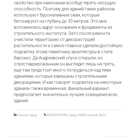
свойство при намокании вообще терять несущую
способность. Поэтому для зданий таких районов
используют буроналивные сваи, которые
бетонируют на глубину до 30 метров. Это мне
вспомнились вдруг основания и фундаменты из
строительного института. Зато после ремонта
очистили территорию от дикорастущей
растительности и самое главное сделали достойную
подсветку этому памятнику архитектуры в стиле
барокко. Да Андреевский спуск открыли, но
отреставрированным он выглядит лишь на треть,
еще там предстоит много потрудиться над теми
зданиями, которые завешаны строительными
декорациями. И как говорят подсветка на некоторых
зданиях также временная, финальный вариант
предполагает значительно лучшее освещение всех
зданий.
Ночной город
АРХИТЕКТУРА
,
Город
,
КИЕВ
,
Ночной
,
Фото