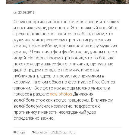
on
23.09.2012
Серию спортивных постов хочется закончить ярким
и подвижным видом спорта. Это пляжный волейбол.
Предполагаю все согласятся с наблюдением, что
мужчинам интереснее смотреть на игру женских
команд по волейболу, а женщинам на игру мужских
команд. Я еще снял фан футбол на надувном поле с
водой. Но после просмотра понял, что то больше
похоже на домашнее фото с пикника, где пузатые
дяди с трудом попадают по мячу, и не став
публиковать здесь отправил все прямиком в
корзину. На этом обзор по фестивалю Free Games
закончил. Все фото как всегда можно увидеть в
галерее в разделе
new photos
Движения
волейболисток как всегда грациозны. В пляжном
волейболе умение незаметно подкрастся к
противнику и нанести неожиданный удар
определенно важно.
Спорт
Волейбол
,
КИЕВ
,
Спорт
,
Фото