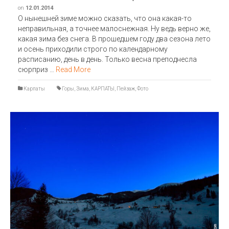
on
12.01.2014
О нынешней зиме можно сказать, что она какая-то
неправильная, а точнее малоснежная. Ну ведь верно же,
какая зима без снега. В прошедшем году два сезона лето
и осень приходили строго по календарному
расписанию, день в день. Только весна преподнесла
сюрприз …
Read More
Карпаты
Горы
,
Зима
,
КАРПАТЫ
,
Пейзаж
,
Фото