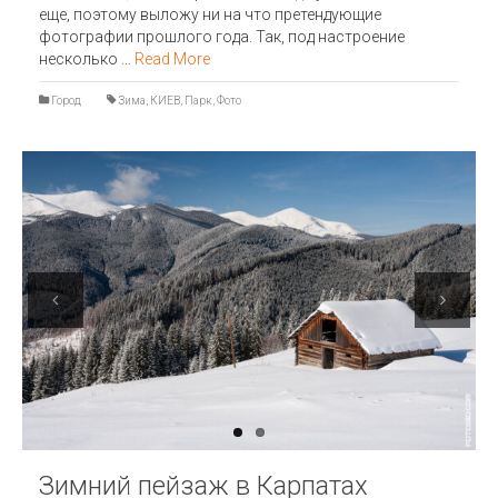
еще, поэтому выложу ни на что претендующие
фотографии прошлого года. Так, под настроение
несколько …
Read More
Город
Зима
,
КИЕВ
,
Парк
,
Фото
Previous
Next
Зимний пейзаж в Карпатах