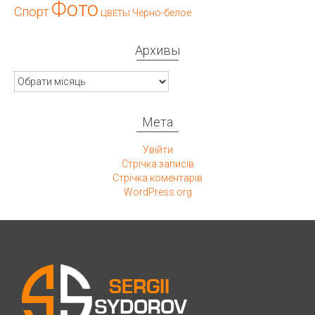
Фото
Спорт
Черно-белое
ЦВЕТЫ
Архивы
Архивы
Мета
Увійти
Стрічка записів
Стрічка коментарів
WordPress.org