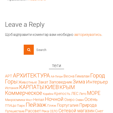
Leave a Reply
Щоб відправити коментар вам необхідно
авторизуватись
.
теги
АРХИТЕКТУРА
Город
АРТ
Весна
Гималаи
Ай-Петри
Горы
Зима
Интерьер
Заповедник
Закат
Животные
КИЕВ
КАРПАТЫ
КРЫМ
Испания
Коммерческое
МОРЕ
ЛЕС
Крепость
Лето
Корабли
Ночной
Осень
Непал
Озеро
Макросъемка
Мост
Океан
Пейзаж
Природа
Португалия
Парк
Пляж
ПТИЦЫ
Сетевой магазин
Рассвет
Снег
Путешествие
Река
СЕЛО