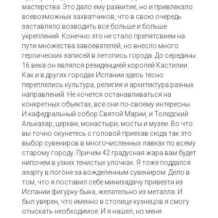
мастерства. Это дало ему развитие, но и привлекало
всевозможных захватчиков, что в свою очередь
заставляло возводить все больше и больше
укреплений. Конечно это не стало препятсвием на
пути множества завоевателей, но внесло много
героических записей в летопись города. До середины
16 века он являлся резиденцией королей Кастилии.
Как и в других городах Испании здесь тесно
переплелись культура, религия и архитектура разных
направлений. Не хочется останавливаться на
конкретных объектах, все они по-своему интересны.
И кафедральный собор Святой Марии, и Толедский
Альказар, церкви, монастыри, мосты и музеи. Во что
вы точно окунетесь с головой приехав сюда так это
выбор сувениров в многочисленных лавках по всему
старому городу. Причем 42 градусная жара вам будет
нипочем в узких тенистых улочках. Я тоже поддался
азарту в погоне за вожделенным сувениром. Дело в
том, что я поставил себе минизадачу привезти из
Испании фигурку быка, желательно из металла. И
был уверен, что именно в столице кузнецов я смогу
отыскать необходимое. И я нашел, но меня