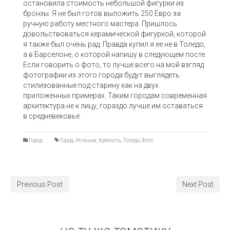
остановила стоимость небольшой фигурки из
бронзы. Я не был готов выложить 250 Евро за
ручную работу местного мастера. Пришлось
довольствоваться керамической фигуркой, которой
я также был очень рад. Правда купил я ее не в Толедо,
а в Барселоне, о которой напишу в следующем посте.
Если говорить о фото, то лучше всего на мой взгляд
фотографии из этого города будут выглядеть
стилизованные под старину как на двух
приложенных примерах. Таким городам современная
архитектура не к лицу, гораздо лучше им оставаться
в средневековье.
Город
Город
,
Испания
,
Крепость
,
Толедо
,
Фото
Previous Post
Next Post