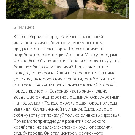
on
14.11.2015
Как для Украины город Каменец-Подольский
является таким себе историческим центром
средневековья так и город Толедо занимает
подобное положение для Испании. Между городами
можно было бы провести аналогию поскольку у них
больше общего чем различий. Если говорить о
Толедо , то природный ланшафт создал идеальные
условия для возведения крепости, изгиб реки Тахо
стал естественным препятсвием с южной стороны
города-крепости. Северная часть значительно
возвышается над простирающимися окресностями.
На подъездах к Толедо окружающая город природа
выглядит безжизненной пустыней. Здесь хорошо
себя чувствуют пожалуй только оливковые деревья.
Почва малопригодна для развития сельского
хозяйства, но залежи железной руды определили
судьбу города. Он стал центром оружейного