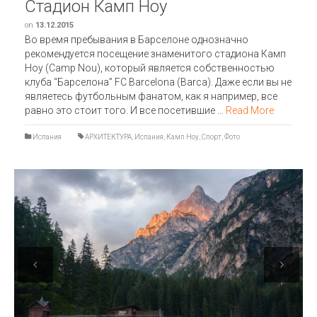
Стадион Камп Ноу
on
13.12.2015
Во время пребывания в Барселоне однозначно
рекомендуется посещение знаменитого стадиона Камп
Ноу (Camp Nou), который является собственностью
клуба “Барселона” FC Barcelona (Barca). Даже если вы не
являетесь футбольным фанатом, как я например, все
равно это стоит того. И все посетившие …
Read More
Испания
АРХИТЕКТУРА
,
Испания
,
Камп Ноу
,
Спорт
,
Фото
Previous
Next