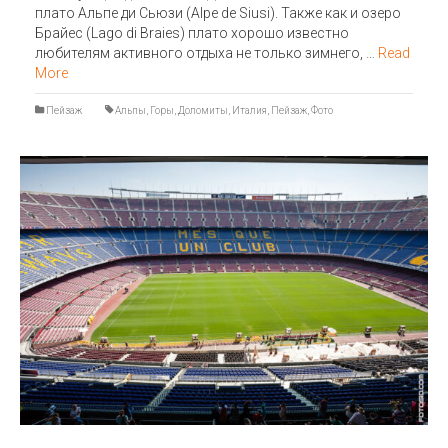
плато Альпе ди Сьюзи (Alpe de Siusi). Также как и озеро
Брайес (Lago di Braies) плато хорошо известно
любителям активного отдыха не только зимнего, …
Read
More
Пейзаж
Альпы
,
Горы
,
Доломиты
,
Италия
,
Пейзаж
,
Фото