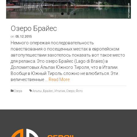
Озеро Брайес
on
05.12.2015
Немного опережая последовательность
повествования о посещенных местах в европейском
автопутешествии захотелось показать вот такое место
для релакса. Это озеро Брайес (Lago di Braies) в
Доломитовых Альпах Южного Тироля, что в Италии.
Вообще в Южный Тироль сложно не влюбиться. Эти
величественные …
Read More
Озера
Альпы
,
Брайес
,
Италия
,
Озеро
,
Фото