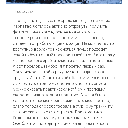
on
05.02.2017
Прошедшая неделька подарила мне отдых в зимних
Карпатах. Хотелось активно отдохнуть, получить
фотографического вдохновения находясь
непосредственно на местности. И, естественно,
отвлечся от работы и цивилизации. На мой взгляд из
доступных вариантов как нельзя лучше подходит
какой-нибудь горный поселок в глубинке. В этот раз у
Черногорского хребта зимой я оказался не впервые.
А вот поселок Дземброня я посетил первый раз.
Популярность этой деревушки вышла далеко за
пределы Ивано-Франковской области. И если осенью
и летом туристов там довольно много, то зимой
можно сказать практически нет.Чем и поспешил
скоропостижно воспользоваться. У меня было
достаточно времени ознакомиться с местностью,
благо погода способствовала активному треккингу.
Чего не скажешь о фотографии. При довольно
большом потенциале установившаяся ясная и
безоблачная погода практически лишила шансов