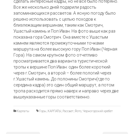
сделать интересные кадры, но не все было потеряно.
Все же несколько дней подарили радость
запоминающихся рассветов. А ясную погоду было
решено использовать с целью походов к
близлежащим вершинам, таким как Смотрич,
Ушастый камень и Поп Иван. На фото выше как раз
показана гора Смотрич. Она вместе с Ушастым
камнем являются промежуточными точками
маршрута на более высокую гору Поп Иван (Черная
Гора). На самом крупном фото отчетливо
просматривается два варианта туристической
тропы к вершине Поп Иван: один более короткий
через г.Смотрич, а второй – более пологий через
г.Ушастый камень. До полонины Смотрич(где-то
середина кадра) это один общий маршрут, а потом
тропа расходится прямо наверх и направо через две
вышеуказанные горы соответственно.
Карпаты
Горы
,
КАРПАТЫ
,
Рассвет
,
Фото
,
Черногорский хребет