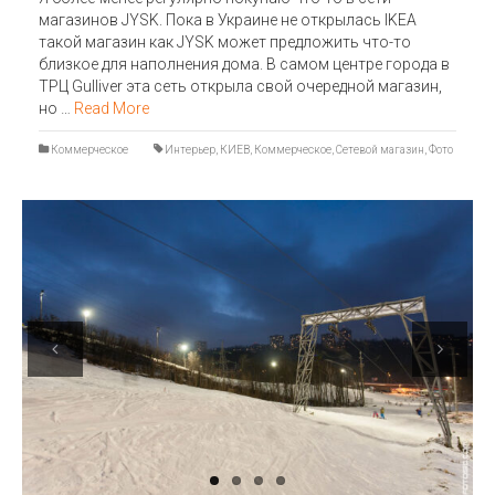
магазинов JYSK. Пока в Украине не открылась IKEA
такой магазин как JYSK может предложить что-то
близкое для наполнения дома. В самом центре города в
ТРЦ Gulliver эта сеть открыла свой очередной магазин,
но …
Read More
Коммерческое
Интерьер
,
КИЕВ
,
Коммерческое
,
Сетевой магазин
,
Фото
Previous
Next