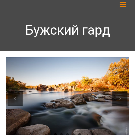
Бужский гард
Previous
Next