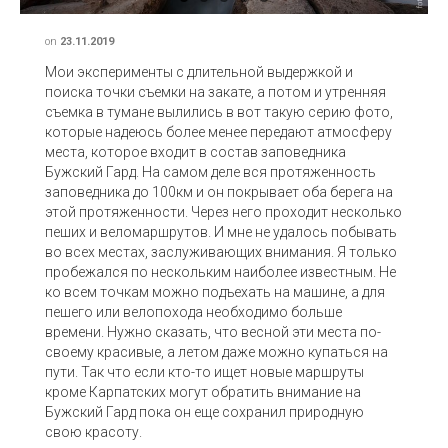
on
23.11.2019
Мои эксперименты с длительной выдержкой и
поиска точки съемки на закате, а потом и утренняя
съемка в тумане вылились в вот такую серию фото,
которые надеюсь более менее передают атмосферу
места, которое входит в состав заповедника
Бужский Гард. На самом деле вся протяженность
заповедника до 100км и он покрывает оба берега на
этой протяженности. Через него проходит несколько
пеших и веломаршрутов. И мне не удалось побывать
во всех местах, заслуживающих внимания. Я только
пробежался по нескольким наиболее известным. Не
ко всем точкам можно подъехать на машине, а для
пешего или велопохода необходимо больше
времени. Нужно сказать, что весной эти места по-
своему красивые, а летом даже можно купаться на
пути. Так что если кто-то ищет новые маршруты
кроме Карпатских могут обратить внимание на
Бужский Гард пока он еще сохранил природную
свою красоту.