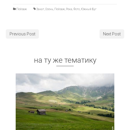
Пейзаж
Закат
,
Осень
,
Пейзаж
,
Река
,
Фото
,
Южный Буг
Previous Post
Next Post
на ту же тематику