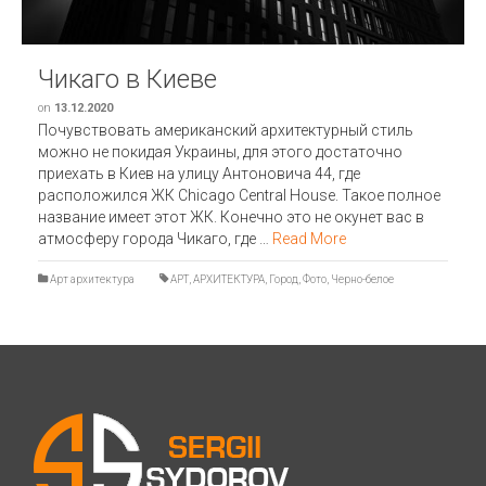
Чикаго в Киеве
on
13.12.2020
Почувствовать американский архитектурный стиль
можно не покидая Украины, для этого достаточно
приехать в Киев на улицу Антоновича 44, где
расположился ЖК Chicago Central House. Такое полное
название имеет этот ЖК. Конечно это не окунет вас в
атмосферу города Чикаго, где …
Read More
Арт архитектура
АРТ
,
АРХИТЕКТУРА
,
Город
,
Фото
,
Черно-белое