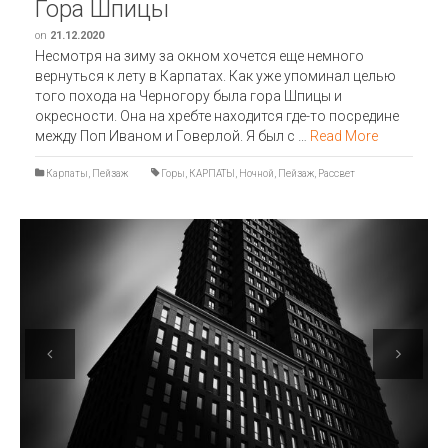
Гора Шпицы
on
21.12.2020
Несмотря на зиму за окном хочется еще немного
вернуться к лету в Карпатах. Как уже упоминал целью
того похода на Черногору была гора Шпицы и
окресности. Она на хребте находится где-то посредине
между Поп Иваном и Говерлой. Я был с …
Read More
Карпаты
,
Пейзаж
Горы
,
КАРПАТЫ
,
Ночной
,
Пейзаж
,
Рассвет
Previous
Next