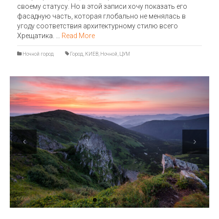
своему статусу. Но в этой записи хочу показать его
фасадную часть, которая глобально не менялась в
угоду соответствия архитектурному стилю всего
Хрещатика. …
Read More
Ночной город
Город
,
КИЕВ
,
Ночной
,
ЦУМ
Previous
Next