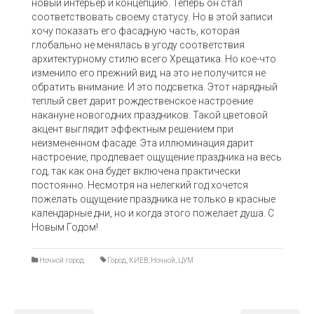
новый интерьер и концепцию. Теперь он стал
соответствовать своему статусу. Но в этой записи
хочу показать его фасадную часть, которая
глобально не менялась в угоду соответствия
архитектурному стилю всего Хрещатика. Но кое-что
изменило его прежний вид, на это не получится не
обратить внимание. И это подсветка. Этот нарядный
теплый свет дарит рождественское настроение
накануне новогодних праздников. Такой цветовой
акцент выглядит эффектным решением при
неизмененном фасаде. Эта иллюминация дарит
настроение, продлевает ощущение праздника на весь
год, так как она будет включена практически
постоянно. Несмотря на нелегкий год хочется
пожелать ощущение праздника не только в красные
календарные дни, но и когда этого пожелает душа. С
Новым Годом!
Ночной город
Город
,
КИЕВ
,
Ночной
,
ЦУМ