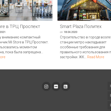
ore в ТРЦ Проспект
Smart Plaza Политех
.2021
on
18.04.2020
у вниманию компактный
Строительство в городе возле
нчик Mi Store в ТРЦ Проспект.
станции метро накладывает
льзовались моментом
особенные требования для
на, пока была запрещена...
правильного использования 
ore
застройки. ЖК...
Read More