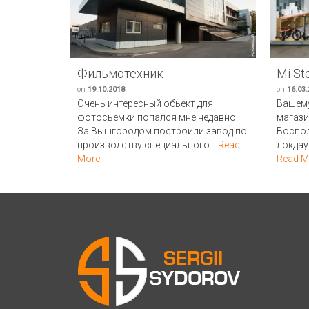
Фильмотехник
Mi St
on
19.10.2018
on
16.03
Очень интересный обьект для
Вашем
фотосьемки попался мне недавно.
магази
За Вышгородом построили завод по
Воспо
производству специального...
Read
локдау
More
Read M