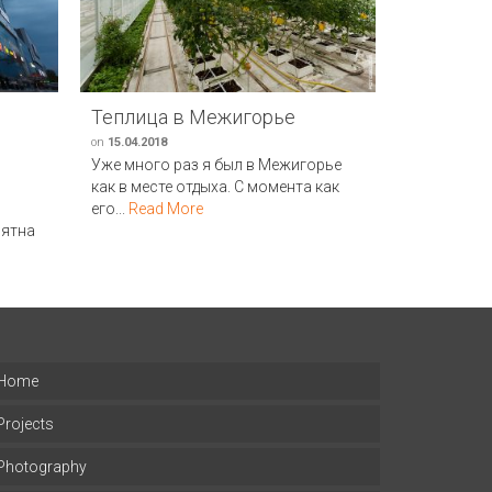
Теплица в Межигорье
Пригоро
столично
on
15.04.2018
Уже много раз я был в Межигорье
on
01.05.2019
как в месте отдыха. С момента как
Платформы
его...
Read More
Киеве долг
пятна
говоря неп
Десятилети
More
Home
Projects
Photography