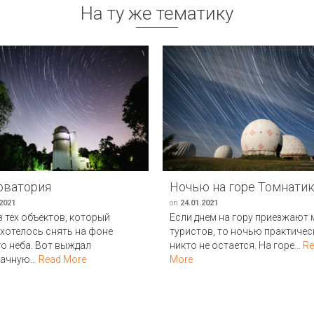
На ту же тематику
рватория
Ночью на горе Томнати
.2021
on
24.01.2021
з тех объектов, который
Если днем на гору приезжают
 хотелось снять на фоне
туристов, то ночью практичес
о неба. Вот выждал
никто не остается. На горе...
Re
ачную...
Read More
More