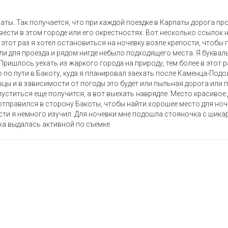
аты. Так получается, что при каждой поездке в Карпаты дорога п
вести в этом городе или его окрестностях. Вот несколько ссылок 
В этот раз я хотел остановиться на ночевку возле крепости, чтобы
ли для проезда и рядом нигде небыло подходящего места. Я буква
Пришлось уехать из жаркого города на природу, тем более в этот 
 по пути в Бакоту, куда я планировал заехать после Каменца-Подо
вцы и в зависимости от погоды это будет или пыльная дорога или 
пуститься еще получится, а вот выехать наврядле. Место красивое 
отправился в сторону Бакоты, чтобы найти хорошее место для ноче
ости я немного изучил. Для ночевки мне подошла стояночка с ши
ка выдалась активной по съемке.