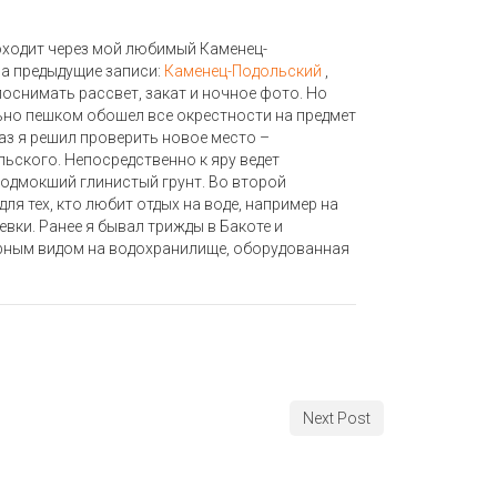
роходит через мой любимый Каменец-
на предыдущие записи:
Каменец-Подольский
,
 поснимать рассвет, закат и ночное фото. Но
льно пешком обошел все окрестности на предмет
раз я решил проверить новое место –
льского. Непосредственно к яру ведет
подмокший глинистый грунт. Во второй
для тех, кто любит отдых на воде, например на
вки. Ранее я бывал трижды в Бакоте и
карным видом на водохранилище, оборудованная
Next Post