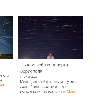
к
Ночное небо аэропорта
Борисполя
 много
on
27.08.2020
ки
Место для этой фотосъемки у меня
ad
долго было в памяти еще до
появления интереса к...
Read More