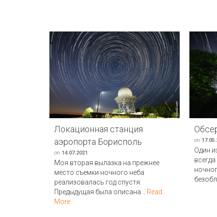
Локационная станция
Обсе
аэропорта Борисполь
on
17.05
Один и
on
14.07.2021
всегда
Моя вторая вылазка на прежнее
ночног
место съемки ночного неба
безобл
реализовалась год спустя.
Предыдущая была описана...
Read
More