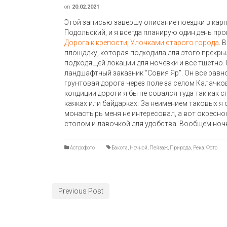
on
20.02.2021
Этой записью завершу описание поездки в карп
Подольский, и я всегда планирую один день про
Дорога к крепости
,
Улочками старого города
. 
площадку, которая подходила для этого прекры
подходящей локации для ночевки и все тщетно. 
ландшафтный заказник “Совия Яр”. Он все равно
грунтовая дорога через поле за селом Калачко
кондиции дороги я бы не совался туда так как с
каяках или байдарках. За неимением таковых я 
монастырь меня не интересовал, а вот окресн
столом и лавочкой для удобства. Вообщем ноч
Астрофото
Бакота
,
Ночной
,
Пейзаж
,
Природа
,
Река
,
Фото
Previous Post