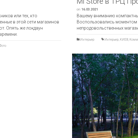
Mi Store в ТРЦ Пр
on
16.03.2021
иков или тех, кто
Вашему вниманию компактный 
енные в этой сети магазинов
Воспользовались моментом л
т. Опять же локдаун
непродовольственных магаз
времени.
Интерьер
Интерьер
,
КИЕВ
,
Комм
Фото