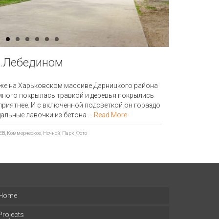
з.Лебедином
уже на Харьковском массиве Дарницкого района
много покрылась травкой и деревья покрылись
-приятнее. И с включенной подсветкой он гораздо
дальные лавочки из бетона …
Read More
ЕВ
,
Коммерческое
,
Ночной
,
Парк
,
Фото
Home
Projects