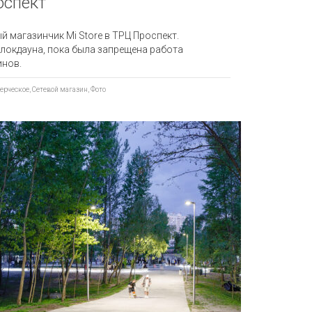
оспект
магазинчик Mi Store в ТРЦ Проспект.
окдауна, пока была запрещена работа
инов.
ерческое
,
Сетевой магазин
,
Фото