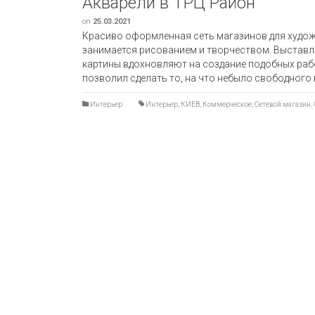
Акварели в ТРЦ Район
on
25.03.2021
Красиво оформленная сеть магазинов для художн
занимается рисованием и творчеством. Выставл
картины вдохновляют на создание подобных рабо
позволил сделать то, на что небыло свободного 
Интерьер
Интерьер
,
КИЕВ
,
Коммерческое
,
Сетевой магазин
,