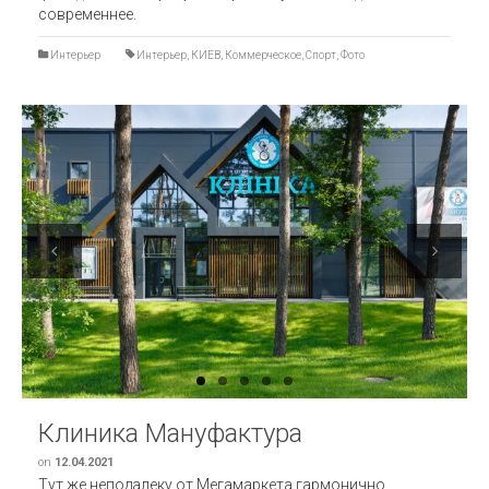
современнее.
Интерьер
Интерьер
,
КИЕВ
,
Коммерческое
,
Спорт
,
Фото
Previous
Next
Клиника Мануфактура
on
12.04.2021
Тут же неподалеку от Мегамаркета гармонично