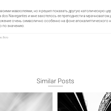
воими мавзолеями, но я решил показать другую католическую цер
a dos Navegantes и мне захотелось ее преподнести в мрачноватом 
ужение очень символично особенно на фоне апокалиптического н
ко по значению.
ия
,
Фото
Similar Posts