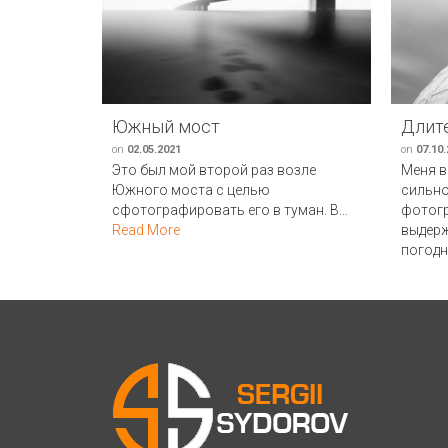
Южный мост
Длит
on
02.05.2021
on
07.10
Это был мой второй раз возле
Меня в
Южного моста с целью
сильно
сфотографировать его в туман. В...
фотогр
Read More
выдерж
погодн