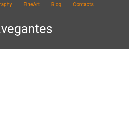
raphy
FineArt
Blog
Contacts
avegantes