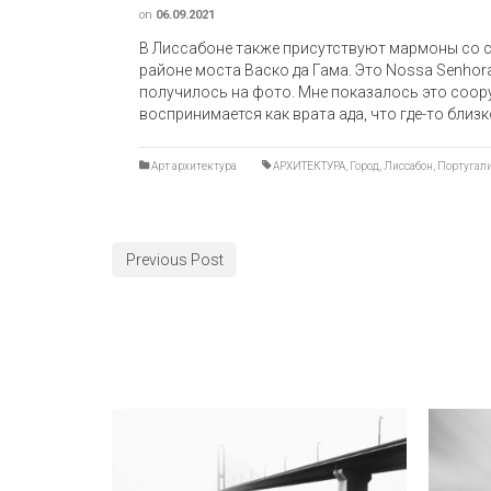
on
06.09.2021
В Лиссабоне также присутствуют мармоны со с
районе моста Васко да Гама. Это Nossa Senhor
получилось на фото. Мне показалось это соор
воспринимается как врата ада, что где-то близ
Арт архитектура
АРХИТЕКТУРА
,
Город
,
Лиссабон
,
Португал
Previous Post