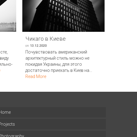
Чикаго в Киеве
Совреме
on
13.12.2020
on
10.05.2021
сте,
Почувствовать американский
В продолже
ввиду
архитектурный стиль можно не
современно
ильно-
покидая Украины, для этого
стремител
e
достаточно приехать в Киев на...
микрорайон
Read More
находится..
Home
Projects
Photography