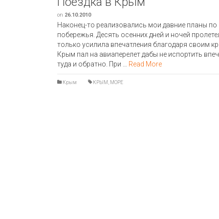
Поездка в Крым
on
26.10.2010
Наконец-то реализовались мои давние планы п
побережья. Десять осенних дней и ночей пролете
только усилила впечатления благодаря своим кр
Крым пал на авиаперелет дабы не испортить впе
туда и обратно. При …
Read More
Крым
КРЫМ
,
МОРЕ