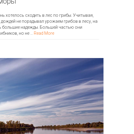
оморы
нь хотелось сходить в лес по грибы. Учитывая,
я дождей не порадывал урожаем грибов в лесу, на
сь большие надежды. Большей частью они
ибников, но не …
Read More