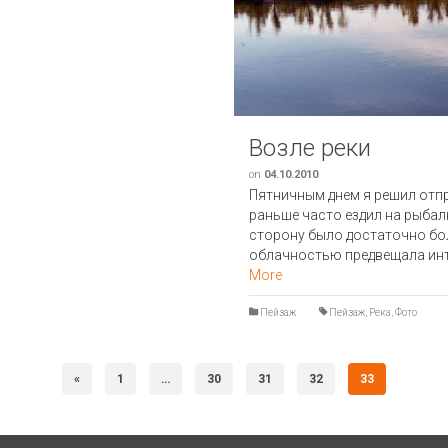
Возле реки
on
04.10.2010
Пятничным днем я решил отпра
раньше часто ездил на рыбалк
сторону было достаточно бо
облачностью предвещала инте
More
Пейзаж
Пейзаж
,
Река
,
Фото
«
1
…
30
31
32
33