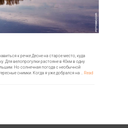
виться к речке Десне на старое место, куда
у. Для велопрогулки растояне в 40км в одну
льшим. Но солнечная погода с необычной
ресные снимки. Когда я уже добрался на …
Read