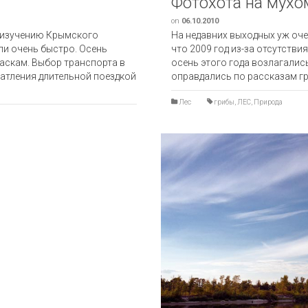
Фотохота на мух
on
06.10.2010
о изучению Крымского
На недавних выходных уж оче
ли очень быстро. Осень
что 2009 год из-за отсутстви
аскам. Выбор транспорта в
осень этого года возлагали
чатления длительной поездкой
оправдались по рассказам гр
Лес
грибы
,
ЛЕС
,
Природа