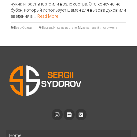
чукча играет в юрте или возле костра. Это конечно не
бубен, который использует шаман для вызова духов или
введения в …
Read More
Без рубрики
Варган
,
Игра на варгане
,
Музыкальный инструмент
Home